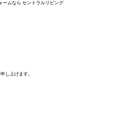
ォームなら セントラルリビング
。
い申し上げます。