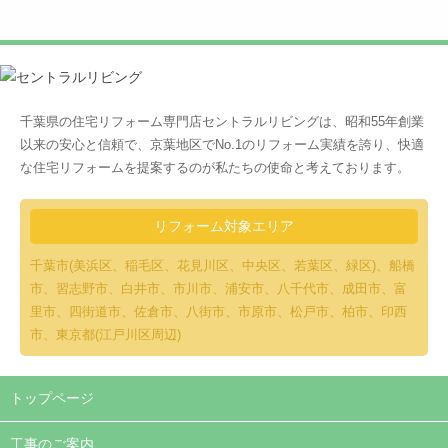
千葉県の住宅リフォーム専門店セントラルリビングは、昭和55年創業
以来の安心と信頼で、京葉地区でNo.1のリフォーム実績を誇り、快適
な住宅リフォームを提案するのが私たちの使命と考えております。
リフォーム
対象エリア
千葉市(美浜区、稲毛区、花見川区、中央区、若葉区、緑区)、船橋
市、習志野市、白井市、市川市、浦安市、八千代市、成田市、富
里市、四街道市、佐倉市、八街市、市原市、松戸市、柏市、印西
市、東京都(江戸川区周辺)
トップページ
工事のご案内