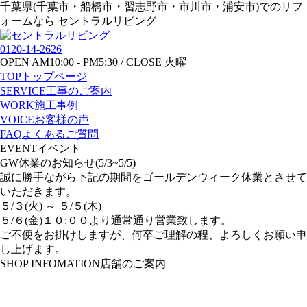
千葉県(千葉市・船橋市・習志野市・市川市・浦安市)でのリフ
ォームなら セントラルリビング
0120-14-2626
OPEN AM10:00 - PM5:30 / CLOSE 火曜
TOP
トップページ
SERVICE
工事のご案内
WORK
施工事例
VOICE
お客様の声
FAQ
よくあるご質問
EVENT
イベント
GW休業のお知らせ(5/3~5/5)
誠に勝手ながら下記の期間をゴールデンウィーク休業とさせて
いただきます。
５/３(火) ～ ５/５(木)
５/６(金)１０:００より通常通り営業致します。
ご不便をお掛けしますが、何卒ご理解の程、よろしくお願い申
し上げます。
SHOP INFOMATION
店舗のご案内